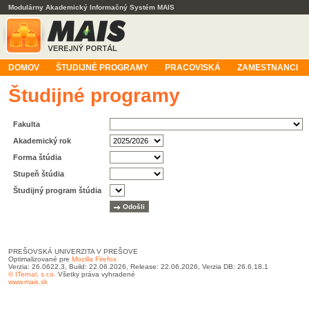
Modulárny Akademický Informačný Systém MAIS
DOMOV
ŠTUDIJNÉ PROGRAMY
PRACOVISKÁ
ZAMESTNANCI
Študijné programy
Fakulta
Akademický rok
Forma štúdia
Stupeň štúdia
Študijný program štúdia
PREŠOVSKÁ UNIVERZITA V PREŠOVE
Optimalizované pre
Mozilla Firefox
Verzia: 26.0622.3, Build: 22.06.2026, Release: 22.06.2026, Verzia DB: 26.6.18.1
© ITernal, s.r.o.
Všetky práva vyhradené
www.mais.sk