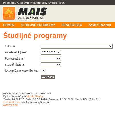
Modulárny Akademický Informačný Systém MAIS
DOMOV
ŠTUDIJNÉ PROGRAMY
PRACOVISKÁ
ZAMESTNANCI
Študijné programy
Fakulta
Akademický rok
Forma štúdia
Stupeň štúdia
Študijný program štúdia
PREŠOVSKÁ UNIVERZITA V PREŠOVE
Optimalizované pre
Mozilla Firefox
Verzia: 26.0622.3, Build: 22.06.2026, Release: 22.06.2026, Verzia DB: 26.6.18.1
© ITernal, s.r.o.
Všetky práva vyhradené
www.mais.sk