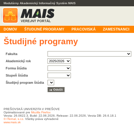
Modulárny Akademický Informačný Systém MAIS
DOMOV
ŠTUDIJNÉ PROGRAMY
PRACOVISKÁ
ZAMESTNANCI
Študijné programy
Fakulta
Akademický rok
Forma štúdia
Stupeň štúdia
Študijný program štúdia
PREŠOVSKÁ UNIVERZITA V PREŠOVE
Optimalizované pre
Mozilla Firefox
Verzia: 26.0622.3, Build: 22.06.2026, Release: 22.06.2026, Verzia DB: 26.6.18.1
© ITernal, s.r.o.
Všetky práva vyhradené
www.mais.sk