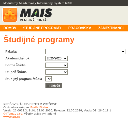
Modulárny Akademický Informačný Systém MAIS
DOMOV
ŠTUDIJNÉ PROGRAMY
PRACOVISKÁ
ZAMESTNANCI
Študijné programy
Fakulta
Akademický rok
Forma štúdia
Stupeň štúdia
Študijný program štúdia
PREŠOVSKÁ UNIVERZITA V PREŠOVE
Optimalizované pre
Mozilla Firefox
Verzia: 26.0622.3, Build: 22.06.2026, Release: 22.06.2026, Verzia DB: 26.6.18.1
© ITernal, s.r.o.
Všetky práva vyhradené
www.mais.sk