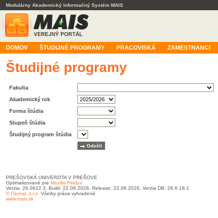
Modulárny Akademický Informačný Systém MAIS
DOMOV
ŠTUDIJNÉ PROGRAMY
PRACOVISKÁ
ZAMESTNANCI
Študijné programy
Fakulta
Akademický rok
Forma štúdia
Stupeň štúdia
Študijný program štúdia
PREŠOVSKÁ UNIVERZITA V PREŠOVE
Optimalizované pre
Mozilla Firefox
Verzia: 26.0622.3, Build: 22.06.2026, Release: 22.06.2026, Verzia DB: 26.6.18.1
© ITernal, s.r.o.
Všetky práva vyhradené
www.mais.sk