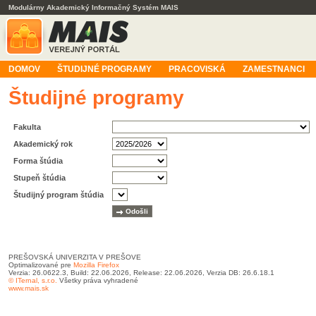
Modulárny Akademický Informačný Systém MAIS
DOMOV
ŠTUDIJNÉ PROGRAMY
PRACOVISKÁ
ZAMESTNANCI
Študijné programy
Fakulta
Akademický rok
Forma štúdia
Stupeň štúdia
Študijný program štúdia
PREŠOVSKÁ UNIVERZITA V PREŠOVE
Optimalizované pre
Mozilla Firefox
Verzia: 26.0622.3, Build: 22.06.2026, Release: 22.06.2026, Verzia DB: 26.6.18.1
© ITernal, s.r.o.
Všetky práva vyhradené
www.mais.sk