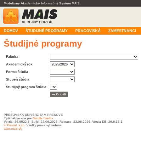
Modulárny Akademický Informačný Systém MAIS
DOMOV
ŠTUDIJNÉ PROGRAMY
PRACOVISKÁ
ZAMESTNANCI
Študijné programy
Fakulta
Akademický rok
Forma štúdia
Stupeň štúdia
Študijný program štúdia
PREŠOVSKÁ UNIVERZITA V PREŠOVE
Optimalizované pre
Mozilla Firefox
Verzia: 26.0622.3, Build: 22.06.2026, Release: 22.06.2026, Verzia DB: 26.6.18.1
© ITernal, s.r.o.
Všetky práva vyhradené
www.mais.sk