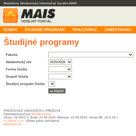
Modulárny Akademický Informačný Systém MAIS
DOMOV
ŠTUDIJNÉ PROGRAMY
PRACOVISKÁ
ZAMESTNANCI
Študijné programy
Fakulta
Akademický rok
Forma štúdia
Stupeň štúdia
Študijný program štúdia
PREŠOVSKÁ UNIVERZITA V PREŠOVE
Optimalizované pre
Mozilla Firefox
Verzia: 26.0622.3, Build: 22.06.2026, Release: 22.06.2026, Verzia DB: 26.6.18.1
© ITernal, s.r.o.
Všetky práva vyhradené
www.mais.sk