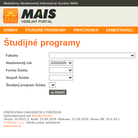
Modulárny Akademický Informačný Systém MAIS
DOMOV
ŠTUDIJNÉ PROGRAMY
PRACOVISKÁ
ZAMESTNANCI
Študijné programy
Fakulta
Akademický rok
Forma štúdia
Stupeň štúdia
Študijný program štúdia
PREŠOVSKÁ UNIVERZITA V PREŠOVE
Optimalizované pre
Mozilla Firefox
Verzia: 26.0622.3, Build: 22.06.2026, Release: 22.06.2026, Verzia DB: 26.6.18.1
© ITernal, s.r.o.
Všetky práva vyhradené
www.mais.sk