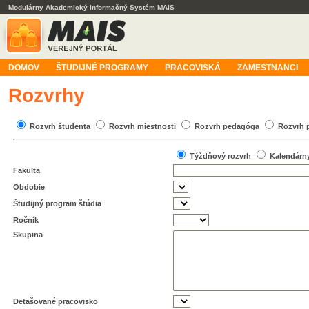
Modulárny Akademický Informačný Systém MAIS
DOMOV
ŠTUDIJNÉ PROGRAMY
PRACOVISKÁ
ZAMESTNANCI
Rozvrhy
Rozvrh študenta
Rozvrh miestnosti
Rozvrh pedagóga
Rozvrh 
Týždňový rozvrh
Kalendárn
Fakulta
Obdobie
Študijný program štúdia
Ročník
Skupina
Detašované pracovisko