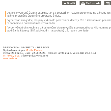
Ak nie je vybraná žiadna skupina, tak sa zobrazí len rozvrh predmetov na základe ic
plánu zvoleného študijného programu štúdia.
Výber viac ako jednej skupiny vykonáte podržaním klávesy Ctrl a kliknutím na požad
v zozname a potiahnutím kurzora nadol.
Výber všetkých skupín sa dá uskutočniť okrem vyššie spomenutého aj kliknutím na 
podržania klávesy Shift a kliknutím na posledný záznam v prehľade.
PREŠOVSKÁ UNIVERZITA V PREŠOVE
Optimalizované pre
Mozilla Firefox
Verzia: 26.0622.3, Build: 22.06.2026, Release: 22.06.2026, Verzia DB: 26.6.18.1
© ITernal, s.r.o.
Všetky práva vyhradené
www.mais.sk