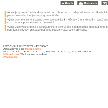
Ak nie je vybraná žiadna skupina, tak sa zobrazí len rozvrh predmetov na základe ic
plánu zvoleného študijného programu štúdia.
Výber viac ako jednej skupiny vykonáte podržaním klávesy Ctrl a kliknutím na požad
v zozname a potiahnutím kurzora nadol.
Výber všetkých skupín sa dá uskutočniť okrem vyššie spomenutého aj kliknutím na 
podržania klávesy Shift a kliknutím na posledný záznam v prehľade.
PREŠOVSKÁ UNIVERZITA V PREŠOVE
Optimalizované pre
Mozilla Firefox
Verzia: 26.0622.3, Build: 22.06.2026, Release: 22.06.2026, Verzia DB: 26.6.18.1
© ITernal, s.r.o.
Všetky práva vyhradené
www.mais.sk