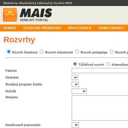
Modulárny Akademický Informačný Systém MAIS
DOMOV
ŠTUDIJNÉ PROGRAMY
PRACOVISKÁ
ZAMESTNANCI
Rozvrhy
Rozvrh študenta
Rozvrh miestnosti
Rozvrh pedagóga
Rozvrh 
Týždňový rozvrh
Kalendárn
Fakulta
Obdobie
Študijný program štúdia
Ročník
Skupina
Detašované pracovisko