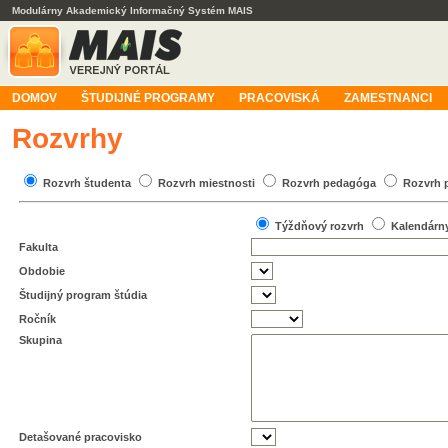
Modulárny Akademický Informačný Systém MAIS
DOMOV
ŠTUDIJNÉ PROGRAMY
PRACOVISKÁ
ZAMESTNANCI
Rozvrhy
Rozvrh študenta
Rozvrh miestnosti
Rozvrh pedagóga
Rozvrh 
Týždňový rozvrh
Kalendárn
Fakulta
Obdobie
Študijný program štúdia
Ročník
Skupina
Detašované pracovisko