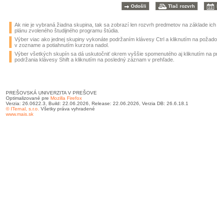
Ak nie je vybraná žiadna skupina, tak sa zobrazí len rozvrh predmetov na základe ic
plánu zvoleného študijného programu štúdia.
Výber viac ako jednej skupiny vykonáte podržaním klávesy Ctrl a kliknutím na požad
v zozname a potiahnutím kurzora nadol.
Výber všetkých skupín sa dá uskutočniť okrem vyššie spomenutého aj kliknutím na 
podržania klávesy Shift a kliknutím na posledný záznam v prehľade.
PREŠOVSKÁ UNIVERZITA V PREŠOVE
Optimalizované pre
Mozilla Firefox
Verzia: 26.0622.3, Build: 22.06.2026, Release: 22.06.2026, Verzia DB: 26.6.18.1
© ITernal, s.r.o.
Všetky práva vyhradené
www.mais.sk