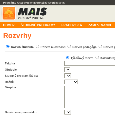
Modulárny Akademický Informačný Systém MAIS
DOMOV
ŠTUDIJNÉ PROGRAMY
PRACOVISKÁ
ZAMESTNANCI
Rozvrhy
Rozvrh študenta
Rozvrh miestnosti
Rozvrh pedagóga
Rozvrh 
Týždňový rozvrh
Kalendárn
Fakulta
Obdobie
Študijný program štúdia
Ročník
Skupina
Detašované pracovisko