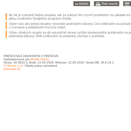
Ak nie je vybraná žiadna skupina, tak sa zobrazí len rozvrh predmetov na základe ic
plánu zvoleného študijného programu štúdia.
Výber viac ako jednej skupiny vykonáte podržaním klávesy Ctrl a kliknutím na požad
v zozname a potiahnutím kurzora nadol.
Výber všetkých skupín sa dá uskutočniť okrem vyššie spomenutého aj kliknutím na 
podržania klávesy Shift a kliknutím na posledný záznam v prehľade.
PREŠOVSKÁ UNIVERZITA V PREŠOVE
Optimalizované pre
Mozilla Firefox
Verzia: 26.0622.3, Build: 22.06.2026, Release: 22.06.2026, Verzia DB: 26.6.18.1
© ITernal, s.r.o.
Všetky práva vyhradené
www.mais.sk