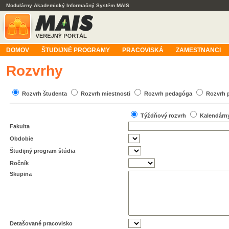
Modulárny Akademický Informačný Systém MAIS
DOMOV
ŠTUDIJNÉ PROGRAMY
PRACOVISKÁ
ZAMESTNANCI
Rozvrhy
Rozvrh študenta
Rozvrh miestnosti
Rozvrh pedagóga
Rozvrh 
Týždňový rozvrh
Kalendárn
Fakulta
Obdobie
Študijný program štúdia
Ročník
Skupina
Detašované pracovisko