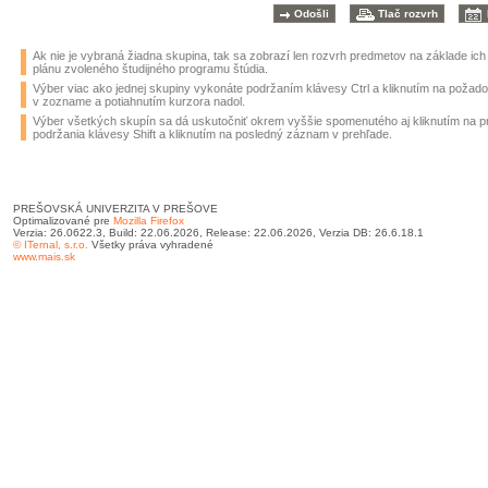
Ak nie je vybraná žiadna skupina, tak sa zobrazí len rozvrh predmetov na základe ic
plánu zvoleného študijného programu štúdia.
Výber viac ako jednej skupiny vykonáte podržaním klávesy Ctrl a kliknutím na požad
v zozname a potiahnutím kurzora nadol.
Výber všetkých skupín sa dá uskutočniť okrem vyššie spomenutého aj kliknutím na 
podržania klávesy Shift a kliknutím na posledný záznam v prehľade.
PREŠOVSKÁ UNIVERZITA V PREŠOVE
Optimalizované pre
Mozilla Firefox
Verzia: 26.0622.3, Build: 22.06.2026, Release: 22.06.2026, Verzia DB: 26.6.18.1
© ITernal, s.r.o.
Všetky práva vyhradené
www.mais.sk