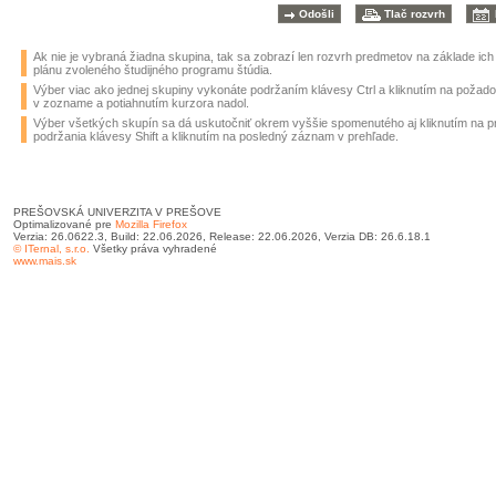
Ak nie je vybraná žiadna skupina, tak sa zobrazí len rozvrh predmetov na základe ic
plánu zvoleného študijného programu štúdia.
Výber viac ako jednej skupiny vykonáte podržaním klávesy Ctrl a kliknutím na požad
v zozname a potiahnutím kurzora nadol.
Výber všetkých skupín sa dá uskutočniť okrem vyššie spomenutého aj kliknutím na 
podržania klávesy Shift a kliknutím na posledný záznam v prehľade.
PREŠOVSKÁ UNIVERZITA V PREŠOVE
Optimalizované pre
Mozilla Firefox
Verzia: 26.0622.3, Build: 22.06.2026, Release: 22.06.2026, Verzia DB: 26.6.18.1
© ITernal, s.r.o.
Všetky práva vyhradené
www.mais.sk