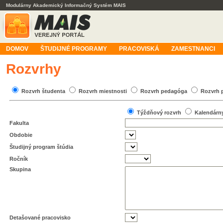
Modulárny Akademický Informačný Systém MAIS
DOMOV
ŠTUDIJNÉ PROGRAMY
PRACOVISKÁ
ZAMESTNANCI
Rozvrhy
Rozvrh študenta
Rozvrh miestnosti
Rozvrh pedagóga
Rozvrh 
Týždňový rozvrh
Kalendárn
Fakulta
Obdobie
Študijný program štúdia
Ročník
Skupina
Detašované pracovisko