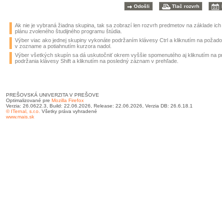
Ak nie je vybraná žiadna skupina, tak sa zobrazí len rozvrh predmetov na základe ic
plánu zvoleného študijného programu štúdia.
Výber viac ako jednej skupiny vykonáte podržaním klávesy Ctrl a kliknutím na požad
v zozname a potiahnutím kurzora nadol.
Výber všetkých skupín sa dá uskutočniť okrem vyššie spomenutého aj kliknutím na 
podržania klávesy Shift a kliknutím na posledný záznam v prehľade.
PREŠOVSKÁ UNIVERZITA V PREŠOVE
Optimalizované pre
Mozilla Firefox
Verzia: 26.0622.3, Build: 22.06.2026, Release: 22.06.2026, Verzia DB: 26.6.18.1
© ITernal, s.r.o.
Všetky práva vyhradené
www.mais.sk