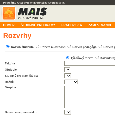
Modulárny Akademický Informačný Systém MAIS
DOMOV
ŠTUDIJNÉ PROGRAMY
PRACOVISKÁ
ZAMESTNANCI
Rozvrhy
Rozvrh študenta
Rozvrh miestnosti
Rozvrh pedagóga
Rozvrh 
Týždňový rozvrh
Kalendárn
Fakulta
Obdobie
Študijný program štúdia
Ročník
Skupina
Detašované pracovisko