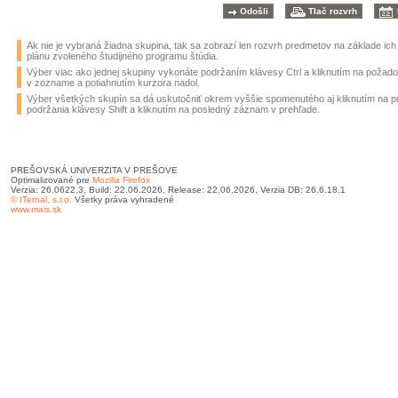
Ak nie je vybraná žiadna skupina, tak sa zobrazí len rozvrh predmetov na základe ic
plánu zvoleného študijného programu štúdia.
Výber viac ako jednej skupiny vykonáte podržaním klávesy Ctrl a kliknutím na požad
v zozname a potiahnutím kurzora nadol.
Výber všetkých skupín sa dá uskutočniť okrem vyššie spomenutého aj kliknutím na 
podržania klávesy Shift a kliknutím na posledný záznam v prehľade.
PREŠOVSKÁ UNIVERZITA V PREŠOVE
Optimalizované pre
Mozilla Firefox
Verzia: 26.0622.3, Build: 22.06.2026, Release: 22.06.2026, Verzia DB: 26.6.18.1
© ITernal, s.r.o.
Všetky práva vyhradené
www.mais.sk