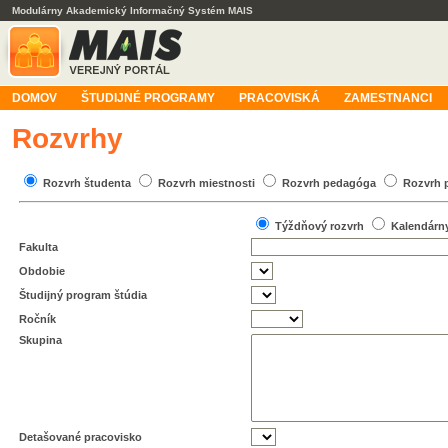
Modulárny Akademický Informačný Systém MAIS
DOMOV
ŠTUDIJNÉ PROGRAMY
PRACOVISKÁ
ZAMESTNANCI
Rozvrhy
Rozvrh študenta
Rozvrh miestnosti
Rozvrh pedagóga
Rozvrh 
Týždňový rozvrh
Kalendárn
Fakulta
Obdobie
Študijný program štúdia
Ročník
Skupina
Detašované pracovisko