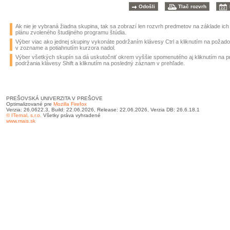
Ak nie je vybraná žiadna skupina, tak sa zobrazí len rozvrh predmetov na základe ic
plánu zvoleného študijného programu štúdia.
Výber viac ako jednej skupiny vykonáte podržaním klávesy Ctrl a kliknutím na požad
v zozname a potiahnutím kurzora nadol.
Výber všetkých skupín sa dá uskutočniť okrem vyššie spomenutého aj kliknutím na 
podržania klávesy Shift a kliknutím na posledný záznam v prehľade.
PREŠOVSKÁ UNIVERZITA V PREŠOVE
Optimalizované pre
Mozilla Firefox
Verzia: 26.0622.3, Build: 22.06.2026, Release: 22.06.2026, Verzia DB: 26.6.18.1
© ITernal, s.r.o.
Všetky práva vyhradené
www.mais.sk