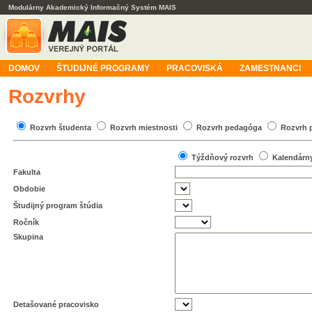
Modulárny Akademický Informačný Systém MAIS
DOMOV
ŠTUDIJNÉ PROGRAMY
PRACOVISKÁ
ZAMESTNANCI
Rozvrhy
Rozvrh študenta
Rozvrh miestnosti
Rozvrh pedagóga
Rozvrh 
Týždňový rozvrh
Kalendárn
Fakulta
Obdobie
Študijný program štúdia
Ročník
Skupina
Detašované pracovisko