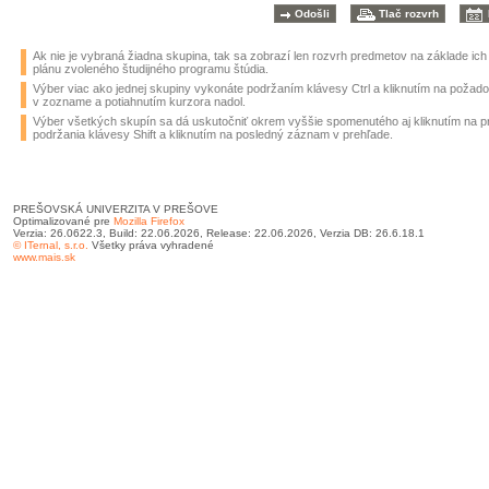
Ak nie je vybraná žiadna skupina, tak sa zobrazí len rozvrh predmetov na základe ic
plánu zvoleného študijného programu štúdia.
Výber viac ako jednej skupiny vykonáte podržaním klávesy Ctrl a kliknutím na požad
v zozname a potiahnutím kurzora nadol.
Výber všetkých skupín sa dá uskutočniť okrem vyššie spomenutého aj kliknutím na 
podržania klávesy Shift a kliknutím na posledný záznam v prehľade.
PREŠOVSKÁ UNIVERZITA V PREŠOVE
Optimalizované pre
Mozilla Firefox
Verzia: 26.0622.3, Build: 22.06.2026, Release: 22.06.2026, Verzia DB: 26.6.18.1
© ITernal, s.r.o.
Všetky práva vyhradené
www.mais.sk