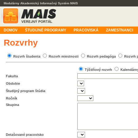
Modulárny Akademický Informačný Systém MAIS
DOMOV
ŠTUDIJNÉ PROGRAMY
PRACOVISKÁ
ZAMESTNANCI
Rozvrhy
Rozvrh študenta
Rozvrh miestnosti
Rozvrh pedagóga
Rozvrh 
Týždňový rozvrh
Kalendárn
Fakulta
Obdobie
Študijný program štúdia
Ročník
Skupina
Detašované pracovisko