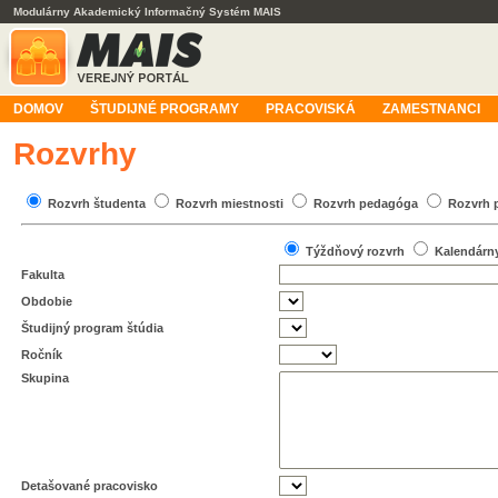
Modulárny Akademický Informačný Systém MAIS
DOMOV
ŠTUDIJNÉ PROGRAMY
PRACOVISKÁ
ZAMESTNANCI
Rozvrhy
Rozvrh študenta
Rozvrh miestnosti
Rozvrh pedagóga
Rozvrh 
Týždňový rozvrh
Kalendárn
Fakulta
Obdobie
Študijný program štúdia
Ročník
Skupina
Detašované pracovisko