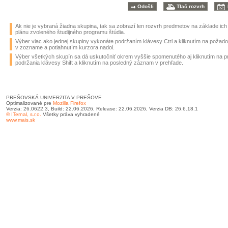
Ak nie je vybraná žiadna skupina, tak sa zobrazí len rozvrh predmetov na základe ic
plánu zvoleného študijného programu štúdia.
Výber viac ako jednej skupiny vykonáte podržaním klávesy Ctrl a kliknutím na požad
v zozname a potiahnutím kurzora nadol.
Výber všetkých skupín sa dá uskutočniť okrem vyššie spomenutého aj kliknutím na 
podržania klávesy Shift a kliknutím na posledný záznam v prehľade.
PREŠOVSKÁ UNIVERZITA V PREŠOVE
Optimalizované pre
Mozilla Firefox
Verzia: 26.0622.3, Build: 22.06.2026, Release: 22.06.2026, Verzia DB: 26.6.18.1
© ITernal, s.r.o.
Všetky práva vyhradené
www.mais.sk