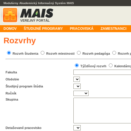
Modulárny Akademický Informačný Systém MAIS
DOMOV
ŠTUDIJNÉ PROGRAMY
PRACOVISKÁ
ZAMESTNANCI
Rozvrhy
Rozvrh študenta
Rozvrh miestnosti
Rozvrh pedagóga
Rozvrh 
Týždňový rozvrh
Kalendárn
Fakulta
Obdobie
Študijný program štúdia
Ročník
Skupina
Detašované pracovisko