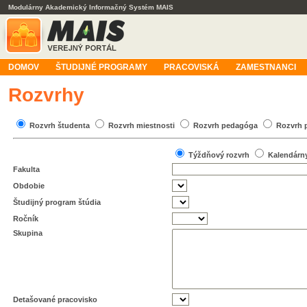
Modulárny Akademický Informačný Systém MAIS
DOMOV
ŠTUDIJNÉ PROGRAMY
PRACOVISKÁ
ZAMESTNANCI
Rozvrhy
Rozvrh študenta
Rozvrh miestnosti
Rozvrh pedagóga
Rozvrh 
Týždňový rozvrh
Kalendárn
Fakulta
Obdobie
Študijný program štúdia
Ročník
Skupina
Detašované pracovisko