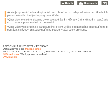
Ak nie je vybraná žiadna skupina, tak sa zobrazí len rozvrh predmetov na základe ic
plánu zvoleného študijného programu štúdia.
Výber viac ako jednej skupiny vykonáte podržaním klávesy Ctrl a kliknutím na požad
v zozname a potiahnutím kurzora nadol.
Výber všetkých skupín sa dá uskutočniť okrem vyššie spomenutého aj kliknutím na 
podržania klávesy Shift a kliknutím na posledný záznam v prehľade.
PREŠOVSKÁ UNIVERZITA V PREŠOVE
Optimalizované pre
Mozilla Firefox
Verzia: 26.0622.3, Build: 22.06.2026, Release: 22.06.2026, Verzia DB: 26.6.18.1
© ITernal, s.r.o.
Všetky práva vyhradené
www.mais.sk