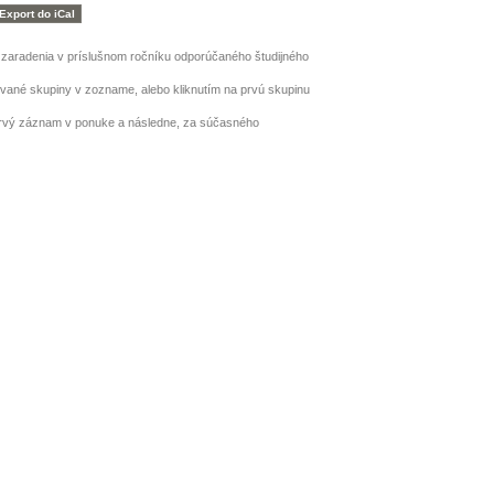
h zaradenia v príslušnom ročníku odporúčaného študijného
ované skupiny v zozname, alebo kliknutím na prvú skupinu
prvý záznam v ponuke a následne, za súčasného