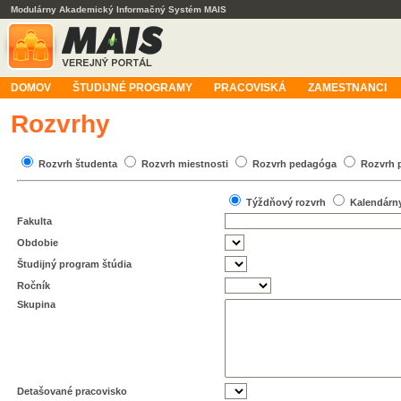
Modulárny Akademický Informačný Systém MAIS
DOMOV
ŠTUDIJNÉ PROGRAMY
PRACOVISKÁ
ZAMESTNANCI
Rozvrhy
Rozvrh študenta
Rozvrh miestnosti
Rozvrh pedagóga
Rozvrh 
Týždňový rozvrh
Kalendárn
Fakulta
Obdobie
Študijný program štúdia
Ročník
Skupina
Detašované pracovisko