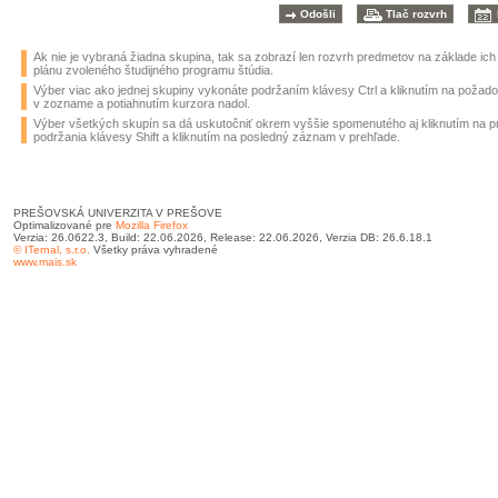
Ak nie je vybraná žiadna skupina, tak sa zobrazí len rozvrh predmetov na základe ic
plánu zvoleného študijného programu štúdia.
Výber viac ako jednej skupiny vykonáte podržaním klávesy Ctrl a kliknutím na požad
v zozname a potiahnutím kurzora nadol.
Výber všetkých skupín sa dá uskutočniť okrem vyššie spomenutého aj kliknutím na 
podržania klávesy Shift a kliknutím na posledný záznam v prehľade.
PREŠOVSKÁ UNIVERZITA V PREŠOVE
Optimalizované pre
Mozilla Firefox
Verzia: 26.0622.3, Build: 22.06.2026, Release: 22.06.2026, Verzia DB: 26.6.18.1
© ITernal, s.r.o.
Všetky práva vyhradené
www.mais.sk