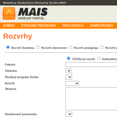
Modulárny Akademický Informačný Systém MAIS
DOMOV
ŠTUDIJNÉ PROGRAMY
PRACOVISKÁ
ZAMESTNANCI
Rozvrhy
Rozvrh študenta
Rozvrh miestnosti
Rozvrh pedagóga
Rozvrh 
Týždňový rozvrh
Kalendárn
Fakulta
Obdobie
Študijný program štúdia
Ročník
Skupina
Detašované pracovisko