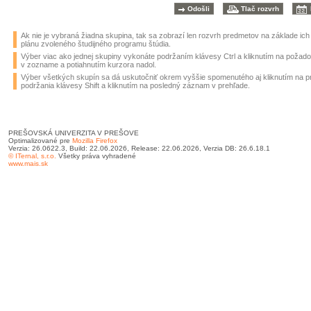
Ak nie je vybraná žiadna skupina, tak sa zobrazí len rozvrh predmetov na základe ic
plánu zvoleného študijného programu štúdia.
Výber viac ako jednej skupiny vykonáte podržaním klávesy Ctrl a kliknutím na požad
v zozname a potiahnutím kurzora nadol.
Výber všetkých skupín sa dá uskutočniť okrem vyššie spomenutého aj kliknutím na 
podržania klávesy Shift a kliknutím na posledný záznam v prehľade.
PREŠOVSKÁ UNIVERZITA V PREŠOVE
Optimalizované pre
Mozilla Firefox
Verzia: 26.0622.3, Build: 22.06.2026, Release: 22.06.2026, Verzia DB: 26.6.18.1
© ITernal, s.r.o.
Všetky práva vyhradené
www.mais.sk