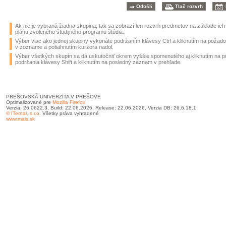
Ak nie je vybraná žiadna skupina, tak sa zobrazí len rozvrh predmetov na základe ic
plánu zvoleného študijného programu štúdia.
Výber viac ako jednej skupiny vykonáte podržaním klávesy Ctrl a kliknutím na požad
v zozname a potiahnutím kurzora nadol.
Výber všetkých skupín sa dá uskutočniť okrem vyššie spomenutého aj kliknutím na 
podržania klávesy Shift a kliknutím na posledný záznam v prehľade.
PREŠOVSKÁ UNIVERZITA V PREŠOVE
Optimalizované pre
Mozilla Firefox
Verzia: 26.0622.3, Build: 22.06.2026, Release: 22.06.2026, Verzia DB: 26.6.18.1
© ITernal, s.r.o.
Všetky práva vyhradené
www.mais.sk