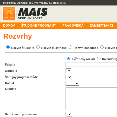
Modulárny Akademický Informačný Systém MAIS
DOMOV
ŠTUDIJNÉ PROGRAMY
PRACOVISKÁ
ZAMESTNANCI
Rozvrhy
Rozvrh študenta
Rozvrh miestnosti
Rozvrh pedagóga
Rozvrh 
Týždňový rozvrh
Kalendárn
Fakulta
Obdobie
Študijný program štúdia
Ročník
Skupina
Detašované pracovisko