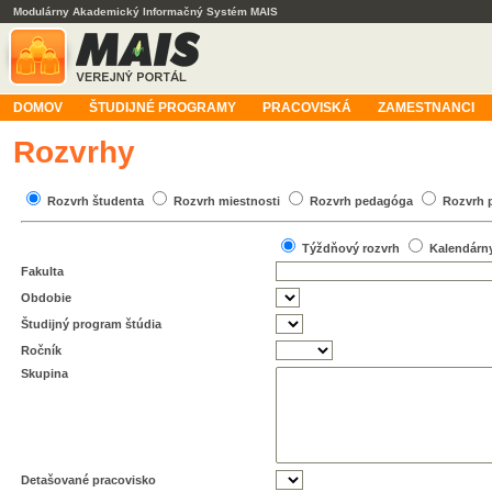
Modulárny Akademický Informačný Systém MAIS
DOMOV
ŠTUDIJNÉ PROGRAMY
PRACOVISKÁ
ZAMESTNANCI
Rozvrhy
Rozvrh študenta
Rozvrh miestnosti
Rozvrh pedagóga
Rozvrh 
Týždňový rozvrh
Kalendárn
Fakulta
Obdobie
Študijný program štúdia
Ročník
Skupina
Detašované pracovisko