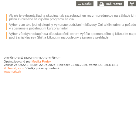
Ak nie je vybraná žiadna skupina, tak sa zobrazí len rozvrh predmetov na základe ic
plánu zvoleného študijného programu štúdia.
Výber viac ako jednej skupiny vykonáte podržaním klávesy Ctrl a kliknutím na požad
v zozname a potiahnutím kurzora nadol.
Výber všetkých skupín sa dá uskutočniť okrem vyššie spomenutého aj kliknutím na 
podržania klávesy Shift a kliknutím na posledný záznam v prehľade.
PREŠOVSKÁ UNIVERZITA V PREŠOVE
Optimalizované pre
Mozilla Firefox
Verzia: 26.0622.3, Build: 22.06.2026, Release: 22.06.2026, Verzia DB: 26.6.18.1
© ITernal, s.r.o.
Všetky práva vyhradené
www.mais.sk