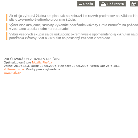
Ak nie je vybraná žiadna skupina, tak sa zobrazí len rozvrh predmetov na základe ic
plánu zvoleného študijného programu štúdia.
Výber viac ako jednej skupiny vykonáte podržaním klávesy Ctrl a kliknutím na požad
v zozname a potiahnutím kurzora nadol.
Výber všetkých skupín sa dá uskutočniť okrem vyššie spomenutého aj kliknutím na 
podržania klávesy Shift a kliknutím na posledný záznam v prehľade.
PREŠOVSKÁ UNIVERZITA V PREŠOVE
Optimalizované pre
Mozilla Firefox
Verzia: 26.0622.3, Build: 22.06.2026, Release: 22.06.2026, Verzia DB: 26.6.18.1
© ITernal, s.r.o.
Všetky práva vyhradené
www.mais.sk