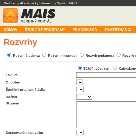
Modulárny Akademický Informačný Systém MAIS
DOMOV
ŠTUDIJNÉ PROGRAMY
PRACOVISKÁ
ZAMESTNANCI
Rozvrhy
Rozvrh študenta
Rozvrh miestnosti
Rozvrh pedagóga
Rozvrh 
Týždňový rozvrh
Kalendárn
Fakulta
Obdobie
Študijný program štúdia
Ročník
Skupina
Detašované pracovisko