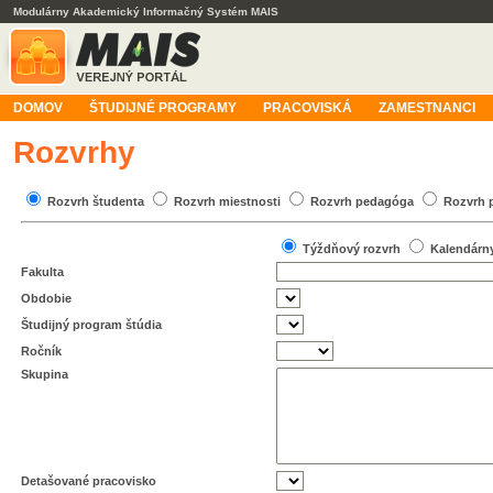
Modulárny Akademický Informačný Systém MAIS
DOMOV
ŠTUDIJNÉ PROGRAMY
PRACOVISKÁ
ZAMESTNANCI
Rozvrhy
Rozvrh študenta
Rozvrh miestnosti
Rozvrh pedagóga
Rozvrh 
Týždňový rozvrh
Kalendárn
Fakulta
Obdobie
Študijný program štúdia
Ročník
Skupina
Detašované pracovisko