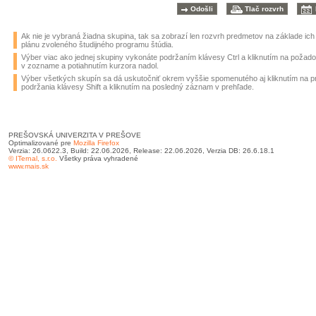
Ak nie je vybraná žiadna skupina, tak sa zobrazí len rozvrh predmetov na základe ic
plánu zvoleného študijného programu štúdia.
Výber viac ako jednej skupiny vykonáte podržaním klávesy Ctrl a kliknutím na požad
v zozname a potiahnutím kurzora nadol.
Výber všetkých skupín sa dá uskutočniť okrem vyššie spomenutého aj kliknutím na 
podržania klávesy Shift a kliknutím na posledný záznam v prehľade.
PREŠOVSKÁ UNIVERZITA V PREŠOVE
Optimalizované pre
Mozilla Firefox
Verzia: 26.0622.3, Build: 22.06.2026, Release: 22.06.2026, Verzia DB: 26.6.18.1
© ITernal, s.r.o.
Všetky práva vyhradené
www.mais.sk