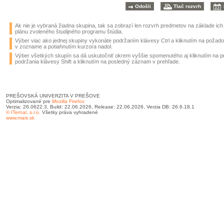
Ak nie je vybraná žiadna skupina, tak sa zobrazí len rozvrh predmetov na základe ic
plánu zvoleného študijného programu štúdia.
Výber viac ako jednej skupiny vykonáte podržaním klávesy Ctrl a kliknutím na požad
v zozname a potiahnutím kurzora nadol.
Výber všetkých skupín sa dá uskutočniť okrem vyššie spomenutého aj kliknutím na 
podržania klávesy Shift a kliknutím na posledný záznam v prehľade.
PREŠOVSKÁ UNIVERZITA V PREŠOVE
Optimalizované pre
Mozilla Firefox
Verzia: 26.0622.3, Build: 22.06.2026, Release: 22.06.2026, Verzia DB: 26.6.18.1
© ITernal, s.r.o.
Všetky práva vyhradené
www.mais.sk