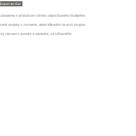
h zaradenia v príslušnom ročníku odporúčaného študijného
ované skupiny v zozname, alebo kliknutím na prvú skupinu
prvý záznam v ponuke a následne, za súčasného