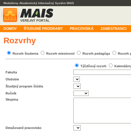
Modulárny Akademický Informačný Systém MAIS
DOMOV
ŠTUDIJNÉ PROGRAMY
PRACOVISKÁ
ZAMESTNANCI
Rozvrhy
Rozvrh študenta
Rozvrh miestnosti
Rozvrh pedagóga
Rozvrh 
Týždňový rozvrh
Kalendárn
Fakulta
Obdobie
Študijný program štúdia
Ročník
Skupina
Detašované pracovisko