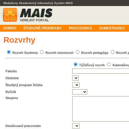
Modulárny Akademický Informačný Systém MAIS
DOMOV
ŠTUDIJNÉ PROGRAMY
PRACOVISKÁ
ZAMESTNANCI
Rozvrhy
Rozvrh študenta
Rozvrh miestnosti
Rozvrh pedagóga
Rozvrh 
Týždňový rozvrh
Kalendárn
Fakulta
Obdobie
Študijný program štúdia
Ročník
Skupina
Detašované pracovisko