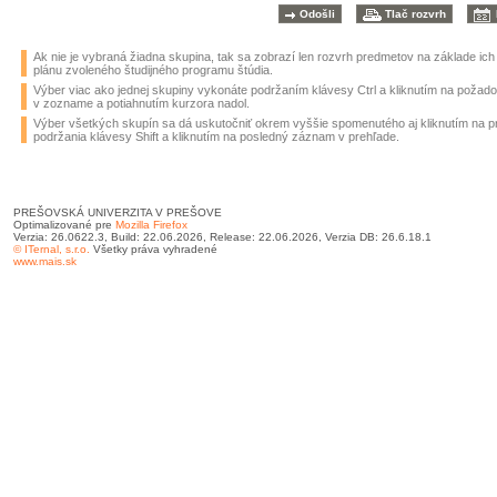
Ak nie je vybraná žiadna skupina, tak sa zobrazí len rozvrh predmetov na základe ic
plánu zvoleného študijného programu štúdia.
Výber viac ako jednej skupiny vykonáte podržaním klávesy Ctrl a kliknutím na požad
v zozname a potiahnutím kurzora nadol.
Výber všetkých skupín sa dá uskutočniť okrem vyššie spomenutého aj kliknutím na 
podržania klávesy Shift a kliknutím na posledný záznam v prehľade.
PREŠOVSKÁ UNIVERZITA V PREŠOVE
Optimalizované pre
Mozilla Firefox
Verzia: 26.0622.3, Build: 22.06.2026, Release: 22.06.2026, Verzia DB: 26.6.18.1
© ITernal, s.r.o.
Všetky práva vyhradené
www.mais.sk