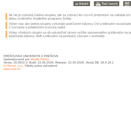
Ak nie je vybraná žiadna skupina, tak sa zobrazí len rozvrh predmetov na základe ic
plánu zvoleného študijného programu štúdia.
Výber viac ako jednej skupiny vykonáte podržaním klávesy Ctrl a kliknutím na požad
v zozname a potiahnutím kurzora nadol.
Výber všetkých skupín sa dá uskutočniť okrem vyššie spomenutého aj kliknutím na 
podržania klávesy Shift a kliknutím na posledný záznam v prehľade.
PREŠOVSKÁ UNIVERZITA V PREŠOVE
Optimalizované pre
Mozilla Firefox
Verzia: 26.0622.3, Build: 22.06.2026, Release: 22.06.2026, Verzia DB: 26.6.18.1
© ITernal, s.r.o.
Všetky práva vyhradené
www.mais.sk