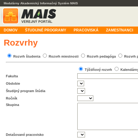
Modulárny Akademický Informačný Systém MAIS
DOMOV
ŠTUDIJNÉ PROGRAMY
PRACOVISKÁ
ZAMESTNANCI
Rozvrhy
Rozvrh študenta
Rozvrh miestnosti
Rozvrh pedagóga
Rozvrh 
Týždňový rozvrh
Kalendárn
Fakulta
Obdobie
Študijný program štúdia
Ročník
Skupina
Detašované pracovisko