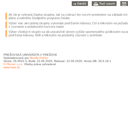
Ak nie je vybraná žiadna skupina, tak sa zobrazí len rozvrh predmetov na základe ic
plánu zvoleného študijného programu štúdia.
Výber viac ako jednej skupiny vykonáte podržaním klávesy Ctrl a kliknutím na požad
v zozname a potiahnutím kurzora nadol.
Výber všetkých skupín sa dá uskutočniť okrem vyššie spomenutého aj kliknutím na 
podržania klávesy Shift a kliknutím na posledný záznam v prehľade.
PREŠOVSKÁ UNIVERZITA V PREŠOVE
Optimalizované pre
Mozilla Firefox
Verzia: 26.0622.3, Build: 22.06.2026, Release: 22.06.2026, Verzia DB: 26.6.18.1
© ITernal, s.r.o.
Všetky práva vyhradené
www.mais.sk