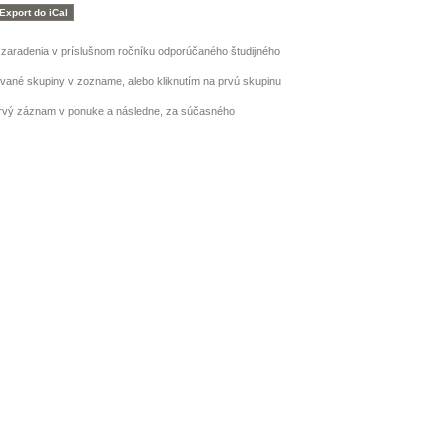
h zaradenia v príslušnom ročníku odporúčaného študijného
ované skupiny v zozname, alebo kliknutím na prvú skupinu
prvý záznam v ponuke a následne, za súčasného