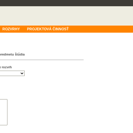
ROZVRHY
PROJEKTOVÁ ČINNOSŤ
predmetu štúdia
y rozvrh