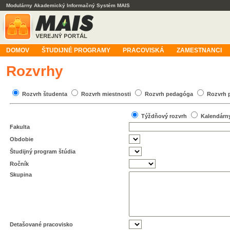
Modulárny Akademický Informačný Systém MAIS
DOMOV
ŠTUDIJNÉ PROGRAMY
PRACOVISKÁ
ZAMESTNANCI
Rozvrhy
Rozvrh študenta
Rozvrh miestnosti
Rozvrh pedagóga
Rozvrh 
Týždňový rozvrh
Kalendárn
Fakulta
Obdobie
Študijný program štúdia
Ročník
Skupina
Detašované pracovisko