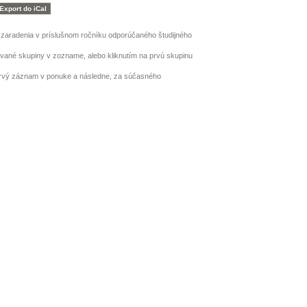
h zaradenia v príslušnom ročníku odporúčaného študijného
ované skupiny v zozname, alebo kliknutím na prvú skupinu
prvý záznam v ponuke a následne, za súčasného