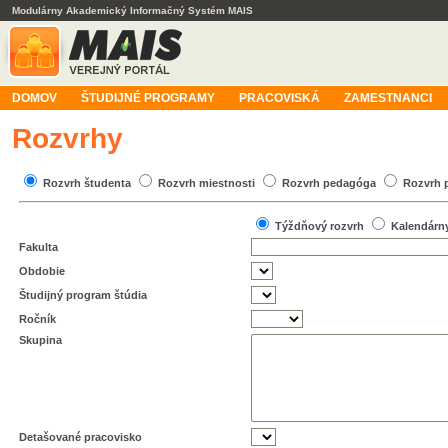
Modulárny Akademický Informačný Systém MAIS
DOMOV
ŠTUDIJNÉ PROGRAMY
PRACOVISKÁ
ZAMESTNANCI
Rozvrhy
Rozvrh študenta
Rozvrh miestnosti
Rozvrh pedagóga
Rozvrh 
Týždňový rozvrh
Kalendárn
Fakulta
Obdobie
Študijný program štúdia
Ročník
Skupina
Detašované pracovisko