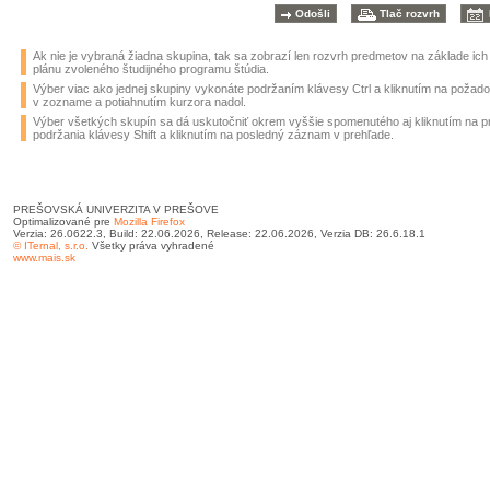
Ak nie je vybraná žiadna skupina, tak sa zobrazí len rozvrh predmetov na základe ic
plánu zvoleného študijného programu štúdia.
Výber viac ako jednej skupiny vykonáte podržaním klávesy Ctrl a kliknutím na požad
v zozname a potiahnutím kurzora nadol.
Výber všetkých skupín sa dá uskutočniť okrem vyššie spomenutého aj kliknutím na 
podržania klávesy Shift a kliknutím na posledný záznam v prehľade.
PREŠOVSKÁ UNIVERZITA V PREŠOVE
Optimalizované pre
Mozilla Firefox
Verzia: 26.0622.3, Build: 22.06.2026, Release: 22.06.2026, Verzia DB: 26.6.18.1
© ITernal, s.r.o.
Všetky práva vyhradené
www.mais.sk