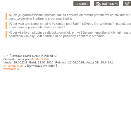
Ak nie je vybraná žiadna skupina, tak sa zobrazí len rozvrh predmetov na základe ic
plánu zvoleného študijného programu štúdia.
Výber viac ako jednej skupiny vykonáte podržaním klávesy Ctrl a kliknutím na požad
v zozname a potiahnutím kurzora nadol.
Výber všetkých skupín sa dá uskutočniť okrem vyššie spomenutého aj kliknutím na 
podržania klávesy Shift a kliknutím na posledný záznam v prehľade.
PREŠOVSKÁ UNIVERZITA V PREŠOVE
Optimalizované pre
Mozilla Firefox
Verzia: 26.0622.3, Build: 22.06.2026, Release: 22.06.2026, Verzia DB: 26.6.18.1
© ITernal, s.r.o.
Všetky práva vyhradené
www.mais.sk