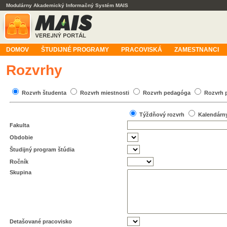
Modulárny Akademický Informačný Systém MAIS
DOMOV
ŠTUDIJNÉ PROGRAMY
PRACOVISKÁ
ZAMESTNANCI
Rozvrhy
Rozvrh študenta
Rozvrh miestnosti
Rozvrh pedagóga
Rozvrh 
Týždňový rozvrh
Kalendárn
Fakulta
Obdobie
Študijný program štúdia
Ročník
Skupina
Detašované pracovisko