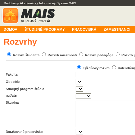
Modulárny Akademický Informačný Systém MAIS
DOMOV
ŠTUDIJNÉ PROGRAMY
PRACOVISKÁ
ZAMESTNANCI
Rozvrhy
Rozvrh študenta
Rozvrh miestnosti
Rozvrh pedagóga
Rozvrh 
Týždňový rozvrh
Kalendárn
Fakulta
Obdobie
Študijný program štúdia
Ročník
Skupina
Detašované pracovisko