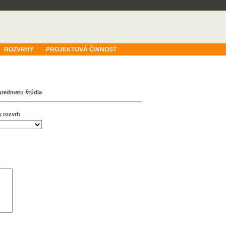
ROZVRHY
PROJEKTOVÁ ČINNOSŤ
predmetu štúdia
y rozvrh