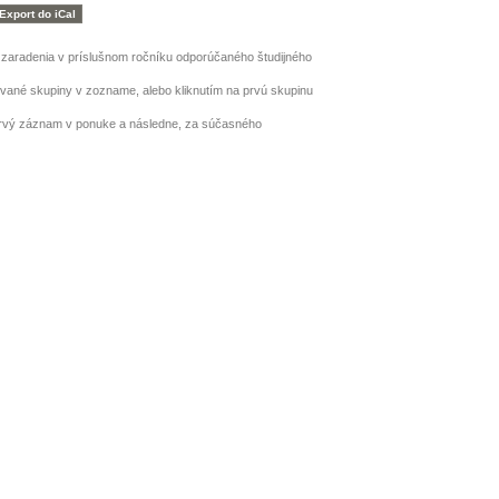
h zaradenia v príslušnom ročníku odporúčaného študijného
ované skupiny v zozname, alebo kliknutím na prvú skupinu
prvý záznam v ponuke a následne, za súčasného