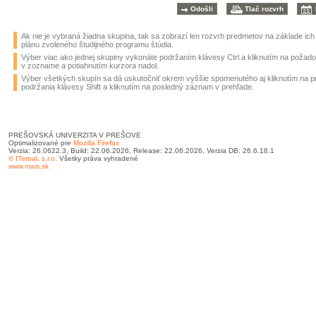
Ak nie je vybraná žiadna skupina, tak sa zobrazí len rozvrh predmetov na základe ic
plánu zvoleného študijného programu štúdia.
Výber viac ako jednej skupiny vykonáte podržaním klávesy Ctrl a kliknutím na požad
v zozname a potiahnutím kurzora nadol.
Výber všetkých skupín sa dá uskutočniť okrem vyššie spomenutého aj kliknutím na 
podržania klávesy Shift a kliknutím na posledný záznam v prehľade.
PREŠOVSKÁ UNIVERZITA V PREŠOVE
Optimalizované pre
Mozilla Firefox
Verzia: 26.0622.3, Build: 22.06.2026, Release: 22.06.2026, Verzia DB: 26.6.18.1
© ITernal, s.r.o.
Všetky práva vyhradené
www.mais.sk