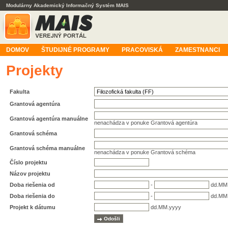
Modulárny Akademický Informačný Systém MAIS
DOMOV
ŠTUDIJNÉ PROGRAMY
PRACOVISKÁ
ZAMESTNANCI
Projekty
Fakulta
Grantová agentúra
Grantová agentúra manuálne
nenachádza v ponuke Grantová agentúra
Grantová schéma
Grantová schéma manuálne
nenachádza v ponuke Grantová schéma
Číslo projektu
Názov projektu
Doba riešenia od
-
dd.MM
Doba riešenia do
-
dd.MM
Projekt k dátumu
dd.MM.yyyy