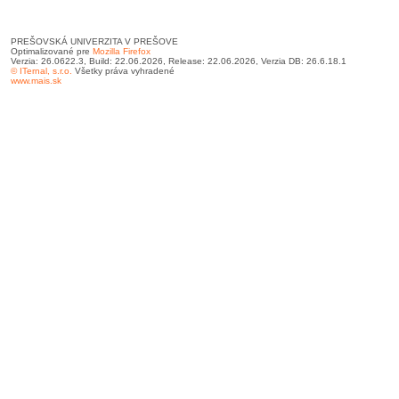
PREŠOVSKÁ UNIVERZITA V PREŠOVE
Optimalizované pre
Mozilla Firefox
Verzia: 26.0622.3, Build: 22.06.2026, Release: 22.06.2026, Verzia DB: 26.6.18.1
© ITernal, s.r.o.
Všetky práva vyhradené
www.mais.sk