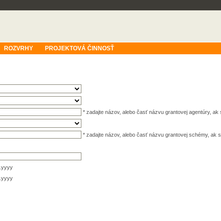
ROZVRHY
PROJEKTOVÁ ČINNOSŤ
* zadajte názov, alebo časť názvu grantovej agentúry, a
* zadajte názov, alebo časť názvu grantovej schémy, a
.yyyy
.yyyy