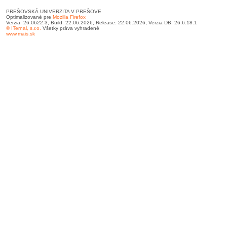
PREŠOVSKÁ UNIVERZITA V PREŠOVE
Optimalizované pre
Mozilla Firefox
Verzia: 26.0622.3, Build: 22.06.2026, Release: 22.06.2026, Verzia DB: 26.6.18.1
© ITernal, s.r.o.
Všetky práva vyhradené
www.mais.sk