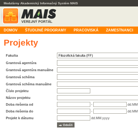
Modulárny Akademický Informačný Systém MAIS
DOMOV
ŠTUDIJNÉ PROGRAMY
PRACOVISKÁ
ZAMESTNANCI
Projekty
Fakulta
Grantová agentúra
Grantová agentúra manuálne
Grantová schéma
Grantová schéma manuálne
Číslo projektu
Názov projektu
Doba riešenia od
-
dd.MM
Doba riešenia do
-
dd.MM
Projekt k dátumu
dd.MM.yyyy