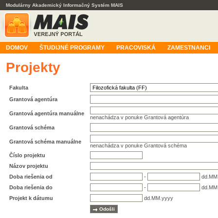
Modulárny Akademický Informačný Systém MAIS
DOMOV
ŠTUDIJNÉ PROGRAMY
PRACOVISKÁ
ZAMESTNANCI
Projekty
Fakulta
Grantová agentúra
Grantová agentúra manuálne
nenachádza v ponuke Grantová agentúra
Grantová schéma
Grantová schéma manuálne
nenachádza v ponuke Grantová schéma
Číslo projektu
Názov projektu
Doba riešenia od
-
dd.MM
Doba riešenia do
-
dd.MM
Projekt k dátumu
dd.MM.yyyy