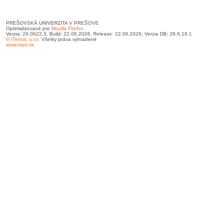
PREŠOVSKÁ UNIVERZITA V PREŠOVE
Optimalizované pre
Mozilla Firefox
Verzia: 26.0622.3, Build: 22.06.2026, Release: 22.06.2026, Verzia DB: 26.6.18.1
© ITernal, s.r.o.
Všetky práva vyhradené
www.mais.sk