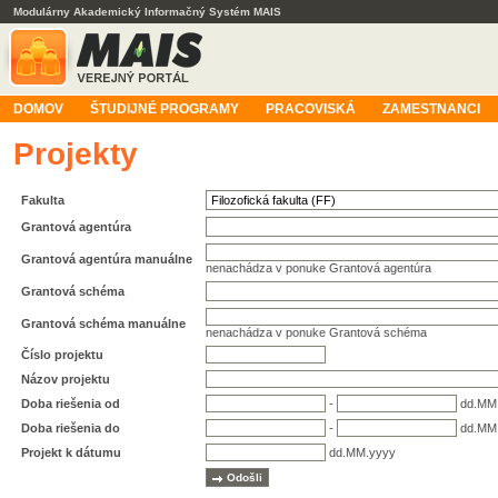
Modulárny Akademický Informačný Systém MAIS
DOMOV
ŠTUDIJNÉ PROGRAMY
PRACOVISKÁ
ZAMESTNANCI
Projekty
Fakulta
Grantová agentúra
Grantová agentúra manuálne
nenachádza v ponuke Grantová agentúra
Grantová schéma
Grantová schéma manuálne
nenachádza v ponuke Grantová schéma
Číslo projektu
Názov projektu
Doba riešenia od
-
dd.MM
Doba riešenia do
-
dd.MM
Projekt k dátumu
dd.MM.yyyy