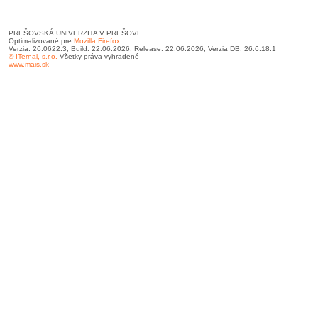
PREŠOVSKÁ UNIVERZITA V PREŠOVE
Optimalizované pre
Mozilla Firefox
Verzia: 26.0622.3, Build: 22.06.2026, Release: 22.06.2026, Verzia DB: 26.6.18.1
© ITernal, s.r.o.
Všetky práva vyhradené
www.mais.sk