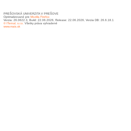
PREŠOVSKÁ UNIVERZITA V PREŠOVE
Optimalizované pre
Mozilla Firefox
Verzia: 26.0622.3, Build: 22.06.2026, Release: 22.06.2026, Verzia DB: 26.6.18.1
© ITernal, s.r.o.
Všetky práva vyhradené
www.mais.sk