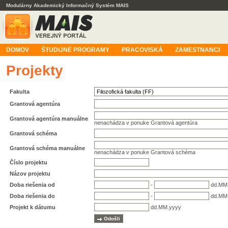
Modulárny Akademický Informačný Systém MAIS
DOMOV
ŠTUDIJNÉ PROGRAMY
PRACOVISKÁ
ZAMESTNANCI
Projekty
Fakulta
Grantová agentúra
Grantová agentúra manuálne
nenachádza v ponuke Grantová agentúra
Grantová schéma
Grantová schéma manuálne
nenachádza v ponuke Grantová schéma
Číslo projektu
Názov projektu
Doba riešenia od
-
dd.MM
Doba riešenia do
-
dd.MM
Projekt k dátumu
dd.MM.yyyy