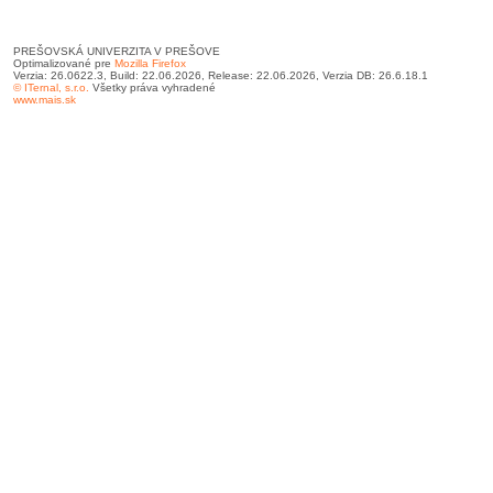
PREŠOVSKÁ UNIVERZITA V PREŠOVE
Optimalizované pre
Mozilla Firefox
Verzia: 26.0622.3, Build: 22.06.2026, Release: 22.06.2026, Verzia DB: 26.6.18.1
© ITernal, s.r.o.
Všetky práva vyhradené
www.mais.sk