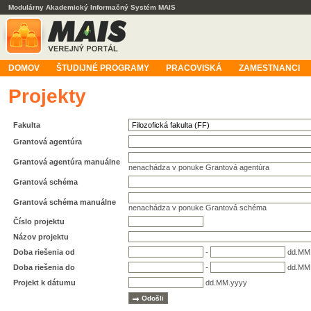
Modulárny Akademický Informačný Systém MAIS
DOMOV
ŠTUDIJNÉ PROGRAMY
PRACOVISKÁ
ZAMESTNANCI
Projekty
Fakulta
Grantová agentúra
Grantová agentúra manuálne
nenachádza v ponuke Grantová agentúra
Grantová schéma
Grantová schéma manuálne
nenachádza v ponuke Grantová schéma
Číslo projektu
Názov projektu
Doba riešenia od
-
dd.MM
Doba riešenia do
-
dd.MM
Projekt k dátumu
dd.MM.yyyy