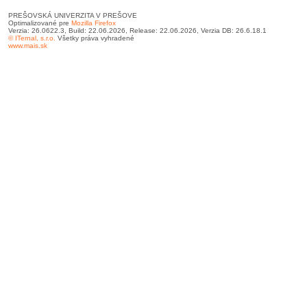
PREŠOVSKÁ UNIVERZITA V PREŠOVE
Optimalizované pre
Mozilla Firefox
Verzia: 26.0622.3, Build: 22.06.2026, Release: 22.06.2026, Verzia DB: 26.6.18.1
© ITernal, s.r.o.
Všetky práva vyhradené
www.mais.sk