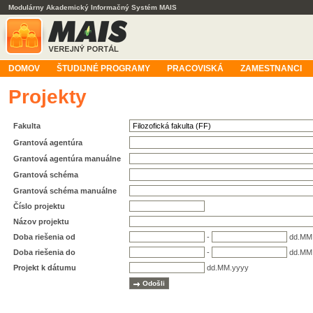
Modulárny Akademický Informačný Systém MAIS
DOMOV
ŠTUDIJNÉ PROGRAMY
PRACOVISKÁ
ZAMESTNANCI
Projekty
Fakulta
Grantová agentúra
Grantová agentúra manuálne
Grantová schéma
Grantová schéma manuálne
Číslo projektu
Názov projektu
Doba riešenia od
-
dd.MM
Doba riešenia do
-
dd.MM
Projekt k dátumu
dd.MM.yyyy