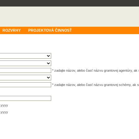
ROZVRHY
PROJEKTOVÁ ČINNOSŤ
* zadajte názov, alebo časť názvu grantovej agentúry, a
* zadajte názov, alebo časť názvu grantovej schémy, a
.yyyy
.yyyy