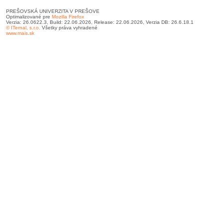
PREŠOVSKÁ UNIVERZITA V PREŠOVE
Optimalizované pre
Mozilla Firefox
Verzia: 26.0622.3, Build: 22.06.2026, Release: 22.06.2026, Verzia DB: 26.6.18.1
© ITernal, s.r.o.
Všetky práva vyhradené
www.mais.sk