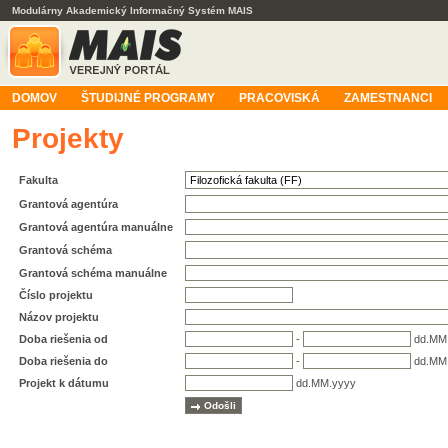
Modulárny Akademický Informačný Systém MAIS
DOMOV
ŠTUDIJNÉ PROGRAMY
PRACOVISKÁ
ZAMESTNANCI
Projekty
Fakulta
Grantová agentúra
Grantová agentúra manuálne
Grantová schéma
Grantová schéma manuálne
Číslo projektu
Názov projektu
Doba riešenia od
-
dd.MM
Doba riešenia do
-
dd.MM
Projekt k dátumu
dd.MM.yyyy