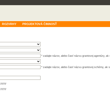
ROZVRHY
PROJEKTOVÁ ČINNOSŤ
* zadajte názov, alebo časť názvu grantovej agentúry, a
* zadajte názov, alebo časť názvu grantovej schémy, a
.yyyy
.yyyy