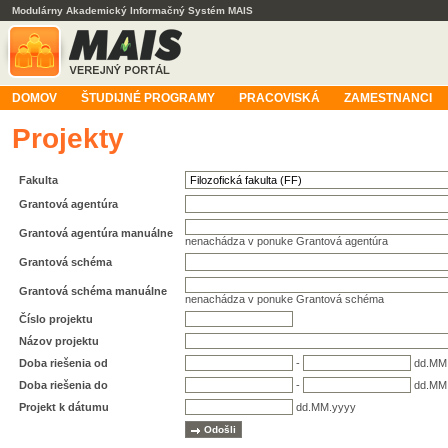
Modulárny Akademický Informačný Systém MAIS
DOMOV
ŠTUDIJNÉ PROGRAMY
PRACOVISKÁ
ZAMESTNANCI
Projekty
Fakulta
Grantová agentúra
Grantová agentúra manuálne
nenachádza v ponuke Grantová agentúra
Grantová schéma
Grantová schéma manuálne
nenachádza v ponuke Grantová schéma
Číslo projektu
Názov projektu
Doba riešenia od
-
dd.MM
Doba riešenia do
-
dd.MM
Projekt k dátumu
dd.MM.yyyy