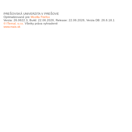
PREŠOVSKÁ UNIVERZITA V PREŠOVE
Optimalizované pre
Mozilla Firefox
Verzia: 26.0622.3, Build: 22.06.2026, Release: 22.06.2026, Verzia DB: 26.6.18.1
© ITernal, s.r.o.
Všetky práva vyhradené
www.mais.sk