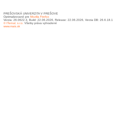
PREŠOVSKÁ UNIVERZITA V PREŠOVE
Optimalizované pre
Mozilla Firefox
Verzia: 26.0622.3, Build: 22.06.2026, Release: 22.06.2026, Verzia DB: 26.6.18.1
© ITernal, s.r.o.
Všetky práva vyhradené
www.mais.sk