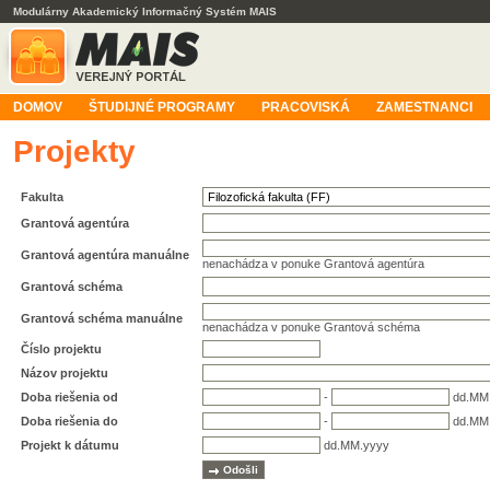
Modulárny Akademický Informačný Systém MAIS
DOMOV
ŠTUDIJNÉ PROGRAMY
PRACOVISKÁ
ZAMESTNANCI
Projekty
Fakulta
Grantová agentúra
Grantová agentúra manuálne
nenachádza v ponuke Grantová agentúra
Grantová schéma
Grantová schéma manuálne
nenachádza v ponuke Grantová schéma
Číslo projektu
Názov projektu
Doba riešenia od
-
dd.MM
Doba riešenia do
-
dd.MM
Projekt k dátumu
dd.MM.yyyy