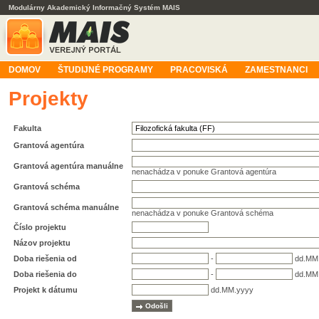
Modulárny Akademický Informačný Systém MAIS
DOMOV
ŠTUDIJNÉ PROGRAMY
PRACOVISKÁ
ZAMESTNANCI
Projekty
Fakulta
Grantová agentúra
Grantová agentúra manuálne
nenachádza v ponuke Grantová agentúra
Grantová schéma
Grantová schéma manuálne
nenachádza v ponuke Grantová schéma
Číslo projektu
Názov projektu
Doba riešenia od
-
dd.MM
Doba riešenia do
-
dd.MM
Projekt k dátumu
dd.MM.yyyy