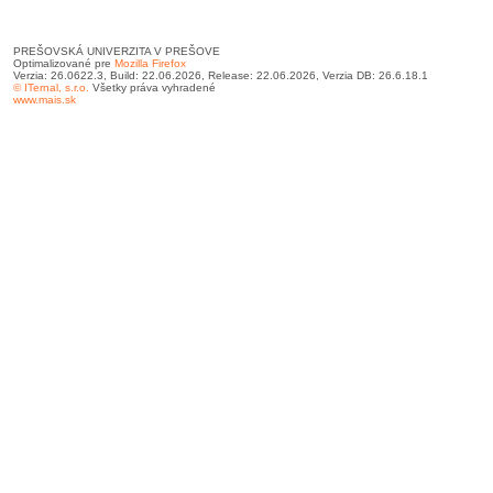
PREŠOVSKÁ UNIVERZITA V PREŠOVE
Optimalizované pre
Mozilla Firefox
Verzia: 26.0622.3, Build: 22.06.2026, Release: 22.06.2026, Verzia DB: 26.6.18.1
© ITernal, s.r.o.
Všetky práva vyhradené
www.mais.sk