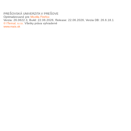
PREŠOVSKÁ UNIVERZITA V PREŠOVE
Optimalizované pre
Mozilla Firefox
Verzia: 26.0622.3, Build: 22.06.2026, Release: 22.06.2026, Verzia DB: 26.6.18.1
© ITernal, s.r.o.
Všetky práva vyhradené
www.mais.sk