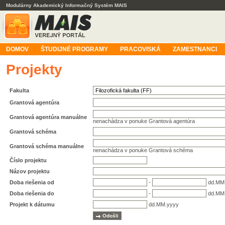
Modulárny Akademický Informačný Systém MAIS
DOMOV
ŠTUDIJNÉ PROGRAMY
PRACOVISKÁ
ZAMESTNANCI
Projekty
Fakulta
Grantová agentúra
Grantová agentúra manuálne
nenachádza v ponuke Grantová agentúra
Grantová schéma
Grantová schéma manuálne
nenachádza v ponuke Grantová schéma
Číslo projektu
Názov projektu
Doba riešenia od
-
dd.MM
Doba riešenia do
-
dd.MM
Projekt k dátumu
dd.MM.yyyy