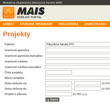
Modulárny Akademický Informačný Systém MAIS
DOMOV
ŠTUDIJNÉ PROGRAMY
PRACOVISKÁ
ZAMESTNANCI
Projekty
Fakulta
Grantová agentúra
Grantová agentúra manuálne
Grantová schéma
Grantová schéma manuálne
Číslo projektu
Názov projektu
Doba riešenia od
-
dd.MM
Doba riešenia do
-
dd.MM
Projekt k dátumu
dd.MM.yyyy