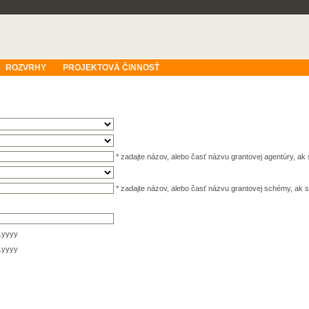
ROZVRHY
PROJEKTOVÁ ČINNOSŤ
* zadajte názov, alebo časť názvu grantovej agentúry, a
* zadajte názov, alebo časť názvu grantovej schémy, a
.yyyy
.yyyy