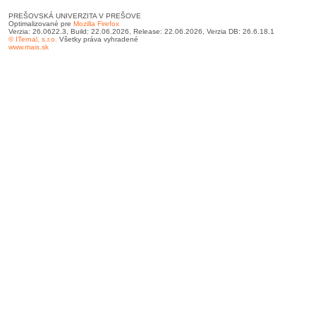
PREŠOVSKÁ UNIVERZITA V PREŠOVE
Optimalizované pre
Mozilla Firefox
Verzia: 26.0622.3, Build: 22.06.2026, Release: 22.06.2026, Verzia DB: 26.6.18.1
© ITernal, s.r.o.
Všetky práva vyhradené
www.mais.sk