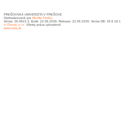
PREŠOVSKÁ UNIVERZITA V PREŠOVE
Optimalizované pre
Mozilla Firefox
Verzia: 26.0622.3, Build: 22.06.2026, Release: 22.06.2026, Verzia DB: 26.6.18.1
© ITernal, s.r.o.
Všetky práva vyhradené
www.mais.sk