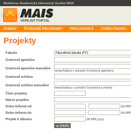
Modulárny Akademický Informačný Systém MAIS
DOMOV
ŠTUDIJNÉ PROGRAMY
PRACOVISKÁ
ZAMESTNANCI
Projekty
Fakulta
Grantová agentúra
Grantová agentúra manuálne
nenachádza v ponuke Grantová agentúra
Grantová schéma
Grantová schéma manuálne
nenachádza v ponuke Grantová schéma
Číslo projektu
Názov projektu
Doba riešenia od
-
dd.MM
Doba riešenia do
-
dd.MM
Projekt k dátumu
dd.MM.yyyy