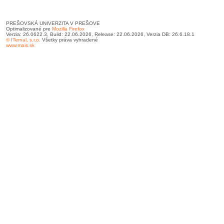
PREŠOVSKÁ UNIVERZITA V PREŠOVE
Optimalizované pre
Mozilla Firefox
Verzia: 26.0622.3, Build: 22.06.2026, Release: 22.06.2026, Verzia DB: 26.6.18.1
© ITernal, s.r.o.
Všetky práva vyhradené
www.mais.sk