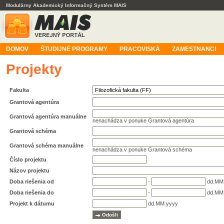
Modulárny Akademický Informačný Systém MAIS
DOMOV
ŠTUDIJNÉ PROGRAMY
PRACOVISKÁ
ZAMESTNANCI
Projekty
Fakulta
Grantová agentúra
Grantová agentúra manuálne
nenachádza v ponuke Grantová agentúra
Grantová schéma
Grantová schéma manuálne
nenachádza v ponuke Grantová schéma
Číslo projektu
Názov projektu
Doba riešenia od
-
dd.MM
Doba riešenia do
-
dd.MM
Projekt k dátumu
dd.MM.yyyy